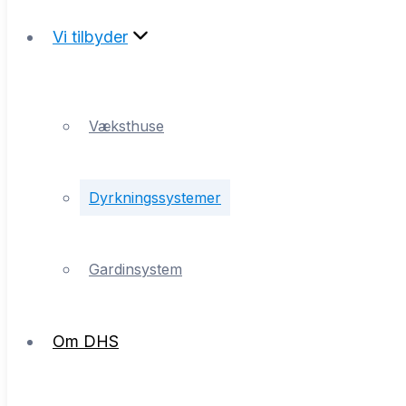
Vi tilbyder
Væksthuse
Dyrkningssystemer
Væksthuse
Gardinsystem
Dyrkningssystemer
Om DHS
Gardinsystem
Om DHS
Referencer
Kontakt