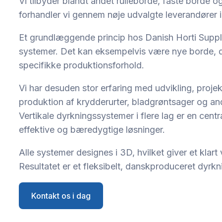
Vi tilbyder blandt andet rulleborde, faste borde
forhandler vi gennem nøje udvalgte leverandører i
Et grundlæggende princip hos Danish Horti Supply
systemer. Det kan eksempelvis være nye borde, der
specifikke produktionsforhold.
Vi har desuden stor erfaring med udvikling, proje
produktion af krydderurter, bladgrøntsager og an
Vertikale dyrkningssystemer i flere lag er en cent
effektive og bæredygtige løsninger.
Alle systemer designes i 3D, hvilket giver et klart 
Resultatet er et fleksibelt, danskproduceret dyrkn
Kontakt os i dag