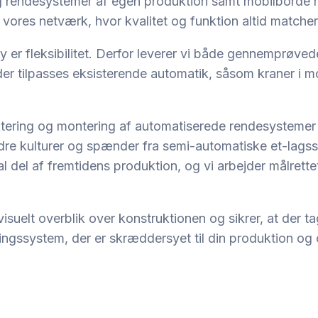
 og rendesystemer af egen produktion samt mobilborde m
 vores netværk, hvor kvalitet og funktion altid match
 er fleksibilitet. Derfor leverer vi både gennemprøved
 tilpasses eksisterende automatik, såsom kraner i mobi
ktering og montering af automatiserede rendesystemer 
dre kulturer og spænder fra semi-automatiske et-lagss
ral del af fremtidens produktion, og vi arbejder målrett
visuelt overblik over konstruktionen og sikrer, at der ta
ingssystem, der er skræddersyet til din produktion og o