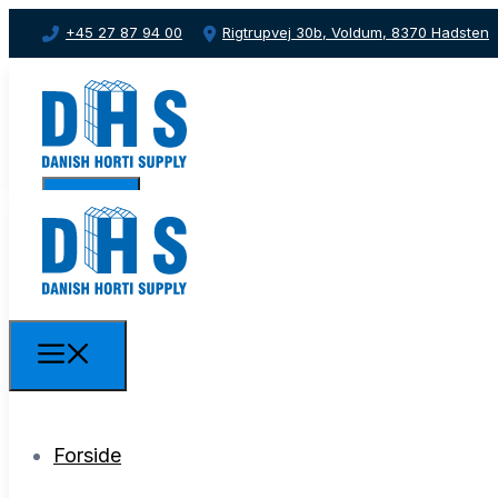
+45 27 87 94 00
Rigtrupvej 30b, Voldum, 8370 Hadsten
Forside
Forside
Vi tilbyder