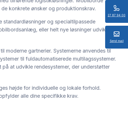
ed tilhørende logistikløsninger. Mobilborde
er de konkrete ønsker og produktionskrav.
27 87 94 00
e standardløsninger og specialtilpassede
lbordsanlæg, eller helt nye løsninger udviklet til
Send mail
til moderne gartnerier. Systemerne anvendes til
ystemer til fuldautomatiserede multilagssystemer.
et på at udvikle rendesystemer, der understøtter
ges højde for individuelle og lokale forhold.
pfylder alle dine specifikke krav.