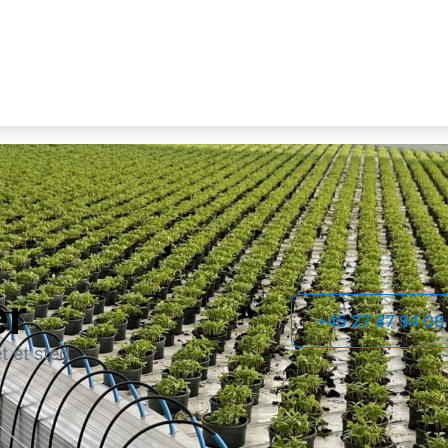
er
+45 27 87 94 00
t ét sted