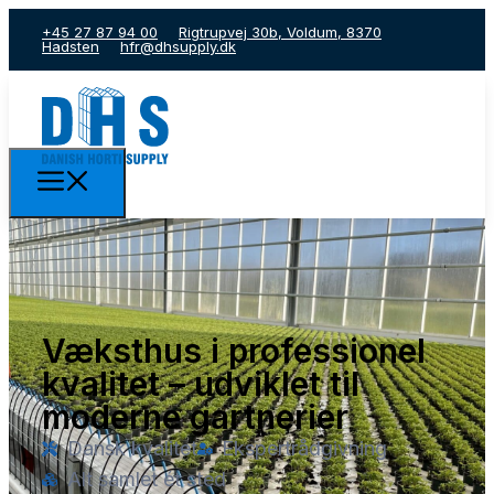
+45 27 87 94 00
Rigtrupvej 30b, Voldum, 8370
Hadsten
hfr@dhsupply.dk
Væksthus i professionel
kvalitet – udviklet til
moderne gartnerier
Dansk kvalitet
Ekspertrådgivning
Alt samlet ét sted