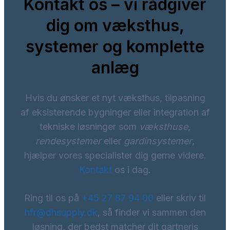
Kontakt os – vi rådgiver
dig om væksthus,
systemer og komplette
anlæg
Hvis du ønsker et nyt væksthus, tilpasning
af eksisterende bygninger eller integration af
tekniske løsninger som
væksthuse
,
rendesystemer
eller
gardinsystemer
,
hjælper vores specialister dig gerne videre.
Kontakt
os i dag.
Ring til os på
+45 27 87 94 00
eller skriv til
hfr@dhsupply.dk
, så finder vi sammen den
løsning, der bedst matcher dit gartneris