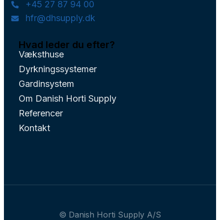
+45 27 87 94 00
hfr@dhsupply.dk
Hvad leder du efter?
Væksthuse
Dyrkningssystemer
Gardinsystem
Om Danish Horti Supply
Referencer
Kontakt
© Danish Horti Supply A/S